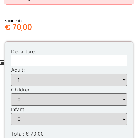
A partir de
€
70,00
Departure:
Adult:
Mon
Tue
Wed
Thu
Fri
Sat
Sun
Children:
27
28
29
30
31
1
2
3
4
5
6
7
8
9
Infant:
10
11
12
13
14
15
16
17
18
19
20
21
22
23
Total:
€ 70,00
24
25
26
27
28
29
30