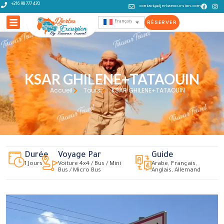
+216 98 777 470
contact@djerbaexcursion.com
RÉSERVER
Français
KSAR GHILENE+TATAOUIN
Accueil
Tours
KSAR GHILENE+TATAOUIN
Durée
Voyage Par
Guide
1 Jours
Voiture 4x4 / Bus / Mini
Arabe, Français,
Bus / Micro Bus
Anglais, Allemand