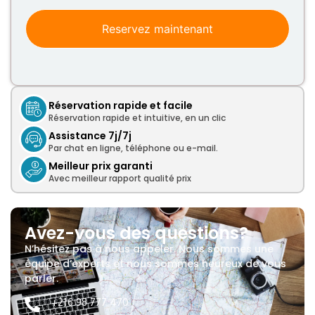
31
1
2
3
4
5
6
Reservez maintenant
Today
Clear
Close
Réservation rapide et facile
Réservation rapide et intuitive, en un clic
Assistance 7j/7j
Par chat en ligne, téléphone ou e-mail.
Meilleur prix garanti
Avec meilleur rapport qualité prix
Avez-vous des questions?
N’hésitez pas à nous appeler. Nous sommes une
équipe d’experts et nous sommes heureux de vous
parler.
+216 98 777 470