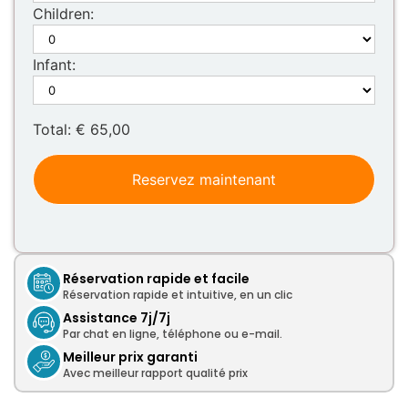
Children:
27
28
29
30
31
1
2
3
4
5
6
7
8
9
Infant:
10
11
12
13
14
15
16
Total:
€ 65,00
17
18
19
20
21
22
23
24
25
26
27
28
29
30
Reservez maintenant
31
1
2
3
4
5
6
Réservation rapide et facile
Réservation rapide et intuitive, en un clic
Assistance 7j/7j
Par chat en ligne, téléphone ou e-mail.
Meilleur prix garanti
Avec meilleur rapport qualité prix