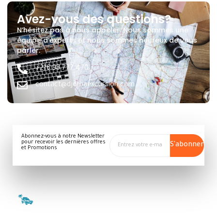
Avez-vous des questions?
N’hésitez pas à nous appeler. Nous sommes une
équipe d’experts et nous sommes heureux de vous
parler.
+216 98 777 470
contact@djerbaexcursion.com
Abonnez-vous à notre Newsletter
pour recevoir les dernières offres
S'abonner
et Promotions
Liens
Rejoins-
Contact
Rapide
nous
Houmet
Qui
L'Agence