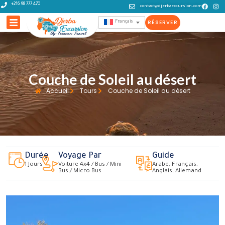
+216 98 777 470
contact@djerbaexcursion.com
RÉSERVER
Français
Couche de Soleil au désert
Accueil
Tours
Couche de Soleil au désert
Durée
Voyage Par
Guide
1 Jours
Voiture 4x4 / Bus / Mini
Arabe, Français,
Bus / Micro Bus
Anglais, Allemand