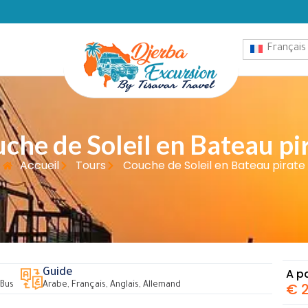
Français
che de Soleil en Bateau pi
Accueil
Tours
Couche de Soleil en Bateau pirate
A pa
Guide
€
2
 Bus
Arabe, Français, Anglais, Allemand