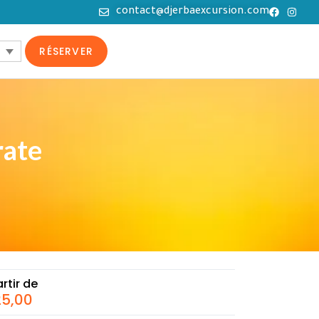
contact@djerbaexcursion.com
RÉSERVER
rate
rtir de
5,00