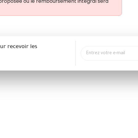
a proposée ou le remboursement intégral sera
r recevoir les
Liens Rapide
Contact
Qui Sommes Nous
L'Agence Tisavar Travel
Galerie
Politique de confidentialité
Tours et Excursions