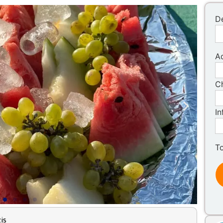
D
Ad
Ch
In
T
is