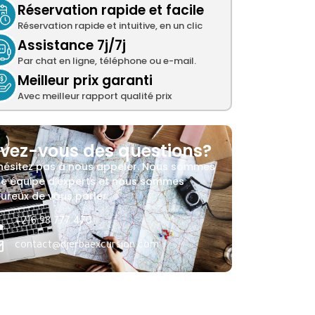
Réservation rapide et facile
Réservation rapide et intuitive, en un clic
Assistance 7j/7j
Par chat en ligne, téléphone ou e-mail.
Meilleur prix garanti
Avec meilleur rapport qualité prix
vez-vous des questions?
hésitez pas à nous appeler. Nous sommes
e équipe d’experts et nous sommes
ureux de vous parler.
+216 98 777 470
contact@djerbaexcursion.com