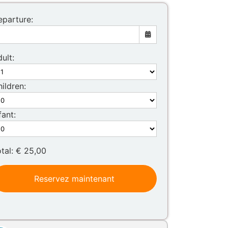
eparture:
ult:
Mon
Tue
Wed
Thu
Fri
Sat
Sun
ildren:
27
28
29
30
31
1
2
3
4
5
6
7
8
9
fant:
10
11
12
13
14
15
16
17
18
19
20
21
22
23
otal:
€ 25,00
24
25
26
27
28
29
30
31
1
2
3
4
5
6
Reservez maintenant
Today
Clear
Close