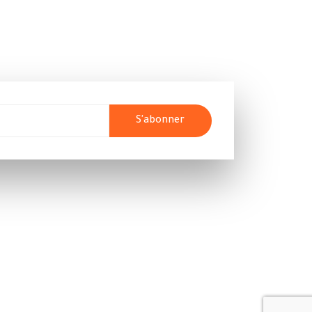
S'abonner
Rejoins-nous
Houmet Souk Djerba Tunisie -
4180
+216 98 777 470
contact@djerbaexcursion.com