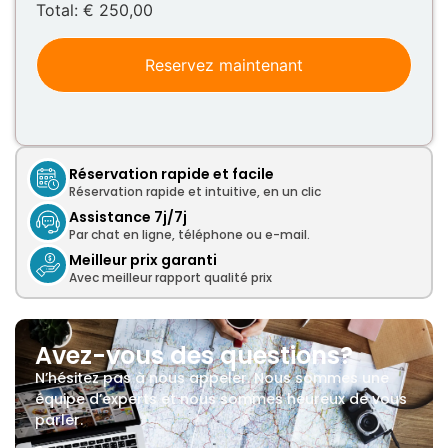
Total:
€ 250,00
24
25
26
27
28
29
30
31
1
2
3
4
5
6
Reservez maintenant
Today
Clear
Close
Réservation rapide et facile
Réservation rapide et intuitive, en un clic
Assistance 7j/7j
Par chat en ligne, téléphone ou e-mail.
Meilleur prix garanti
Avec meilleur rapport qualité prix
Avez-vous des questions?
N’hésitez pas à nous appeler. Nous sommes une
équipe d’experts et nous sommes heureux de vous
parler.