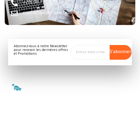
+216 98 777 470
contact@djerbaexcursion.com
Abonnez-vous à notre Newsletter
pour recevoir les dernières offres
S'abonner
et Promotions
Liens
Rejoins-
Contact
Rapide
nous
Houmet
Qui
L'Agence
Souk
Sommes
Tisavar
Djerba
Nous
Travel
Tunisie -
4180
Galerie
Politique de
+216 98
confidentialité
777 470
Tours et