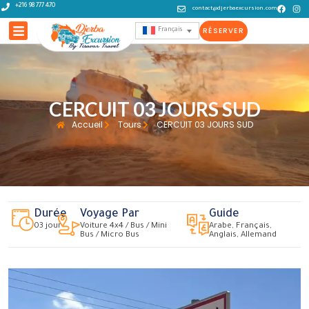
+216 98 777 470
contact@djerbaexcursion.com
RÉSERVER
Français
CERCUIT 03 JOURS SUD
Accueil
Tours
CERCUIT 03 JOURS SUD
Durée
Voyage Par
Guide
03 jour
Voiture 4x4 / Bus / Mini
Arabe, Français,
Bus / Micro Bus
Anglais, Allemand