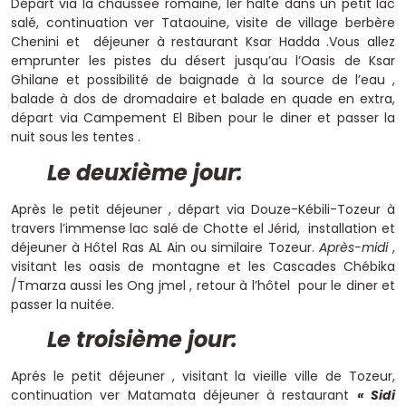
Départ via la chaussée romaine, 1er halte dans un petit lac
salé, continuation ver Tataouine, visite de village berbère
Chenini et déjeuner à restaurant Ksar Hadda .Vous allez
emprunter les pistes du désert jusqu’au l’Oasis de Ksar
Ghilane et possibilité de baignade à la source de l’eau ,
balade à dos de dromadaire et balade en quade en extra,
départ via Campement El Biben pour le diner et passer la
nuit sous les tentes .
Le deuxième jour:
Après le petit déjeuner , départ via Douze-Kébili-Tozeur à
travers l’immense lac salé de Chotte el Jérid, installation et
déjeuner à Hôtel Ras AL Ain ou similaire Tozeur.
Après-midi
,
visitant les oasis de montagne et les Cascades Chébika
/Tmarza aussi les Ong jmel , retour à l’hôtel pour le diner et
passer la nuitée.
Le troisième jour:
Aprés le petit déjeuner , visitant la vieille ville de Tozeur,
continuation ver Matamata déjeuner à restaurant
« Sidi